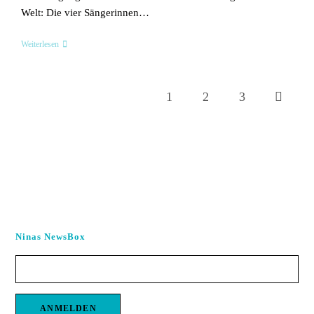
Welt: Die vier Sängerinnen…
Les
Weiterlesen
Brünettes:
4
1
2
3
Gehe zur 
Ninas NewsBox