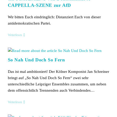
CAPPELLA-SZENE zur AfD
Wir bitten Euch eindringlich: Distanziert Euch von dieser
antidemokratischen Partei.
Ein
Weiterlesen
STATEMENT
Von
Deutschlands
A-
CAPPELLA-
So Nah Und Doch So Fern
SZENE
Zur
AfD
Das ist mal ambitioniert! Der Kölner Komponist Jan Schreiner
bringt auf „So Nah Und Doch So Fern“ zwei sehr
unterschiedliche Leipziger Ensembles zusammen, um neben
dem offensichtlich Trennenden auch Verbindendes…
So
Weiterlesen
Nah
Und
Doch