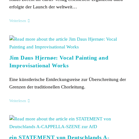
erfolgte der Launch der weltweit…
Dirigieren
Weiterlesen
–
Proben
–
Singen.
Conductor’s
Coach.
Jim Daus Hjernøe: Vocal Painting and
Improvisational Works
Eine künstlerische Entdeckungsreise zur Überschreitung der
Grenzen der traditionellen Chorleitung.
Jim
Weiterlesen
Daus
Hjernøe:
Vocal
Painting
And
Improvisational
Works
ein STATEMENT von Deutschlands A-