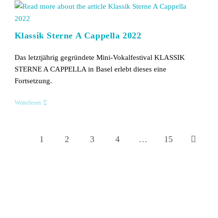
Klassik Sterne A Cappella 2022
Das letztjährig gegründete Mini-Vokalfestival KLASSIK
STERNE A CAPPELLA in Basel erlebt dieses eine
Fortsetzung.
Klassik
Weiterlesen
Sterne
A
Cappella
2022
1
2
3
4
…
15
Gehe zur 