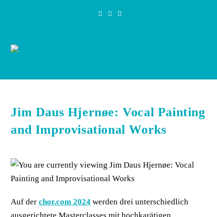
Zum
Inhalt
springen
Jim Daus Hjernøe: Vocal Painting
and Improvisational Works
Auf der
chor.com 2024
werden drei unterschiedlich
ausgerichtete Masterclasses mit hochkarätigen