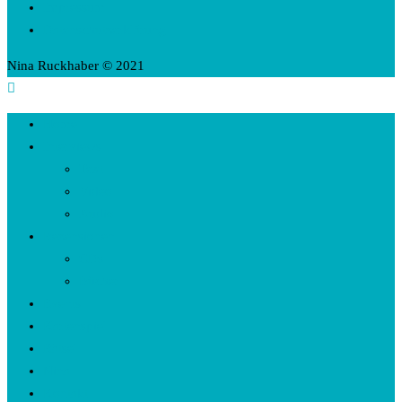
Impressum
Datenschutzerklärung
Nina Ruckhaber © 2021
Home
Interviews
Text
Video
Audio
Rezensionen
CDs
Bücher
Events
Kartenspiel
Rätsel
Nina
Kontakt