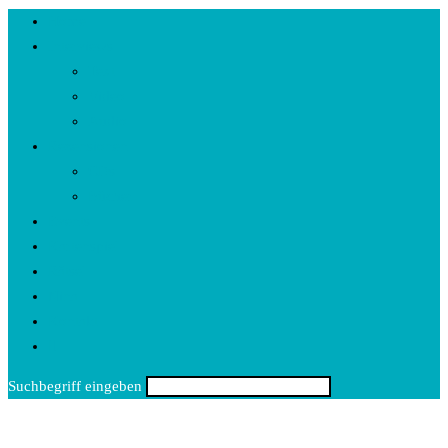
Home
Interviews
Text
Video
Audio
Rezensionen
CDs
Bücher
Events
Kartenspiel
Rätsel
Nina
Kontakt
Toggle
website
Suchbegriff eingeben
search