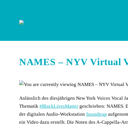
Zum
Inhalt
springen
NAMES – NYV Virtual Vo
Anlässlich des diesjährigen New York Voices Vocal 
Thematik
#BlackLivesMatter
geschrieben: NAMES. Er
der digitalen Audio-Workstation
Soundtrap
aufgenomm
ein Video dazu erstellt. Die Noten des A-Cappella-A