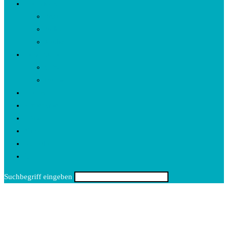
Interviews
Text
Video
Audio
Rezensionen
CDs
Bücher
Events
Kartenspiel
Rätsel
Nina
Kontakt
Toggle
website
Suchbegriff eingeben
search