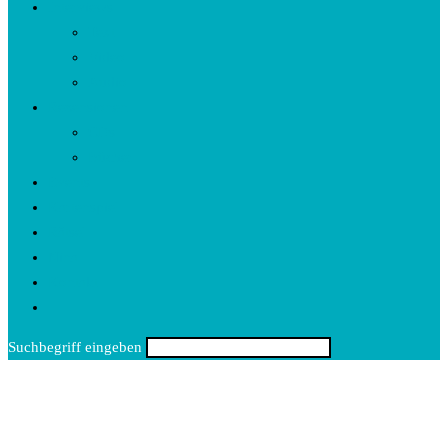
Interviews
Text
Video
Audio
Rezensionen
CDs
Bücher
Events
Kartenspiel
Rätsel
Nina
Kontakt
Toggle
website
Suchbegriff eingeben
search