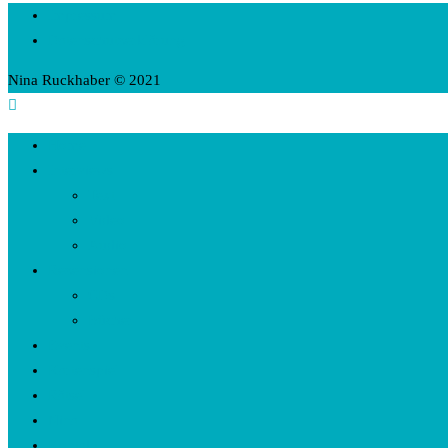
Impressum
Datenschutzerklärung
Nina Ruckhaber © 2021
Home
Interviews
Text
Video
Audio
Rezensionen
CDs
Bücher
Events
Kartenspiel
Rätsel
Nina
Kontakt