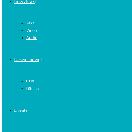
Interviews
Text
Video
Audio
Rezensionen
CDs
Bücher
Events