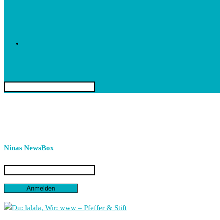
Toggle
Search
this
website
website
Ninas NewsBox
search