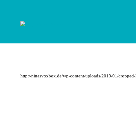
Zum
Inhalt
springen
http://ninasvoxbox.de/wp-content/uploads/2019/01/cropped