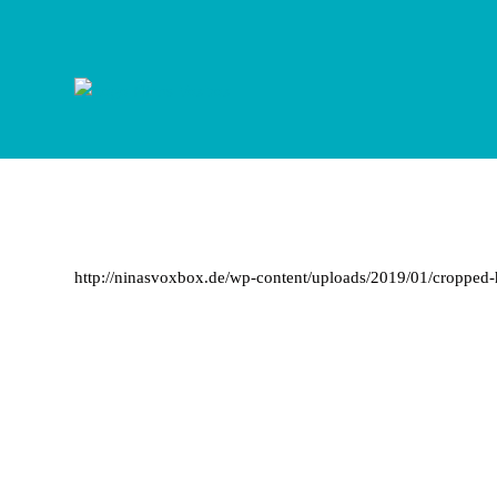
Zum
Inhalt
springen
http://ninasvoxbox.de/wp-content/uploads/2019/01/cropped