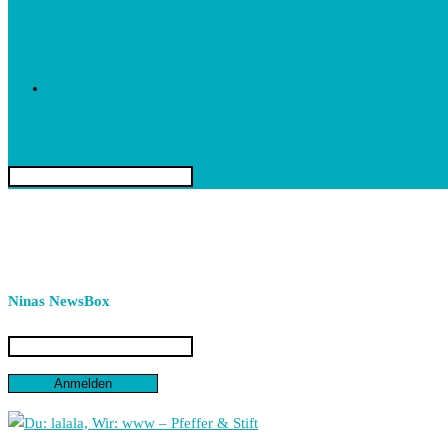
Toggle
Search
this
website
website
Ninas NewsBox
search