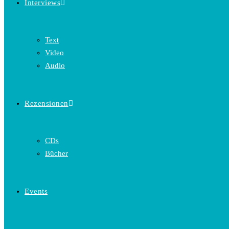
Interviews
Text
Video
Audio
Rezensionen
CDs
Bücher
Events