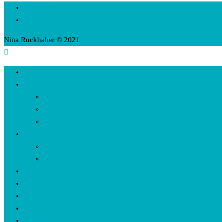
Impressum
Datenschutzerklärung
Nina Ruckhaber © 2021
Home
Interviews
Text
Video
Audio
Rezensionen
CDs
Bücher
Events
Kartenspiel
Rätsel
Nina
Kontakt