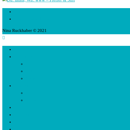
Impressum
Datenschutzerklärung
Nina Ruckhaber © 2021
Home
Interviews
Text
Video
Audio
Rezensionen
CDs
Bücher
Events
Kartenspiel
Rätsel
Nina