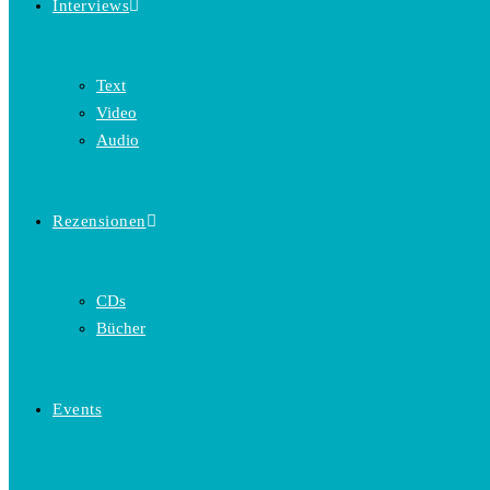
Interviews
Text
Video
Audio
Rezensionen
CDs
Bücher
Events