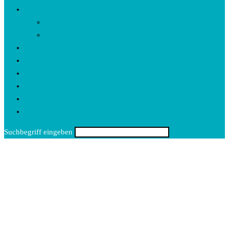
Rezensionen
CDs
Bücher
Events
Kartenspiel
Rätsel
Nina
Kontakt
Toggle
website
Suchbegriff eingeben
search